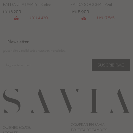
FALDA ULA PARTY - Cobre
FALDA SOCCER - Azul
5.200
8.900
UYU
UYU
4.420
7.565
UYU
UYU
Newsletter
¡Suscribite y recibí todas nuestras novedades!
SUSCRIBIRME
COMPRAR EN SAVIA
QUIENES SOMOS
POLÍTICA DE CAMBIOS
LOCALES