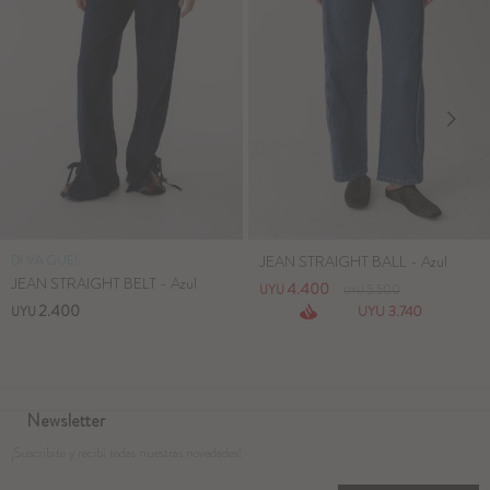
DI VA GUE!
JEAN STRAIGHT BALL - Azul
JEAN STRAIGHT BELT - Azul
4.400
UYU
5.500
UYU
2.400
3.740
UYU
UYU
Newsletter
¡Suscribite y recibí todas nuestras novedades!