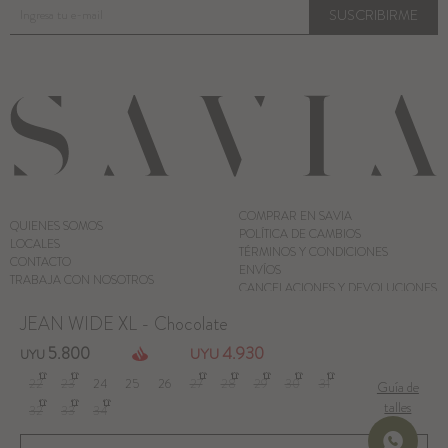
SUSCRIBIRME
COMPRAR EN SAVIA
QUIENES SOMOS
POLÍTICA DE CAMBIOS
LOCALES
TÉRMINOS Y CONDICIONES
CONTACTO
ENVÍOS
TRABAJA CON NOSOTROS
CANCELACIONES Y DEVOLUCIONES
CUIDADO DE PRENDAS
JEAN WIDE XL - Chocolate
5.800
4.930
UYU
UYU
© Copyright 2026 / Savia
22
23
24
25
26
27
28
29
30
31
Guía de
talles
32
33
34