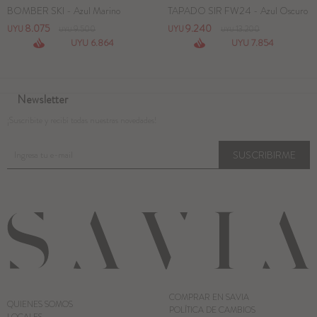
BOMBER SKI - Azul Marino
TAPADO SIR FW24 - Azul Oscuro
8.075
9.240
UYU
9.500
UYU
13.200
UYU
UYU
6.864
7.854
UYU
UYU
Newsletter
¡Suscribite y recibí todas nuestras novedades!
SUSCRIBIRME
COMPRAR EN SAVIA
QUIENES SOMOS
POLÍTICA DE CAMBIOS
LOCALES