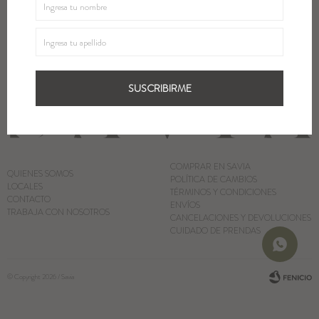
SUSCRIBIRME
Blazers y Chaquetas
Abrigos
SUSCRIBIRME
Ver todo
COMPRAR EN SAVIA
QUIENES SOMOS
POLÍTICA DE CAMBIOS
LOCALES
TÉRMINOS Y CONDICIONES
CONTACTO
ENVÍOS
TRABAJA CON NOSOTROS
CANCELACIONES Y DEVOLUCIONES
CUIDADO DE PRENDAS
© Copyright 2026 / Savia