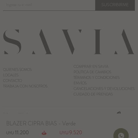
SUSCRIBIRME
COMPRAR EN SAVIA
QUIENES SOMOS
POLÍTICA DE CAMBIOS
LOCALES
TÉRMINOS Y CONDICIONES
CONTACTO
ENVÍOS
TRABAJA CON NOSOTROS
CANCELACIONES Y DEVOLUCIONES
CUIDADO DE PRENDAS
© Copyright 2026 / Savia
BLAZER CIPRA BIAS - Verde
11.200
9.520
UYU
UYU