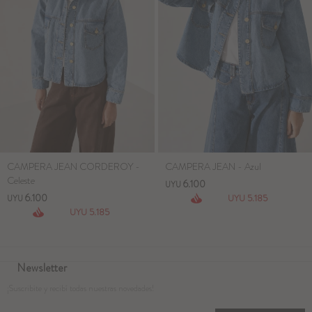
CAMPERA JEAN CORDEROY -
CAMPERA JEAN - Azul
Celeste
6.100
UYU
6.100
5.185
UYU
UYU
5.185
UYU
Newsletter
¡Suscribite y recibí todas nuestras novedades!