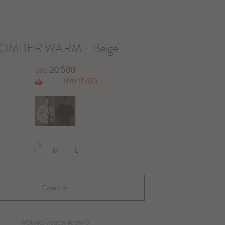
OMBER WARM - Beige
20.500
UYU
17.425
UYU
S
M
L
Métodos y costos de envío