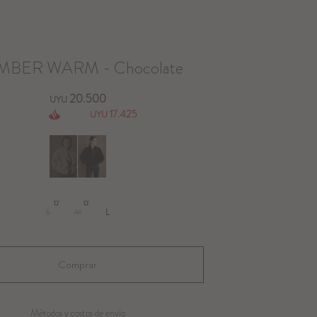
BER WARM - Chocolate
20.500
UYU
17.425
UYU
S
M
L
Métodos y costos de envío