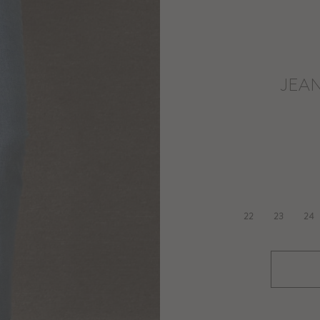
JEAN
22
23
24