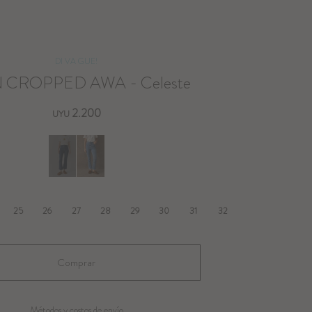
DI VA GUE!
 CROPPED AWA - Celeste
2.200
UYU
25
26
27
28
29
30
31
32
Métodos y costos de envío