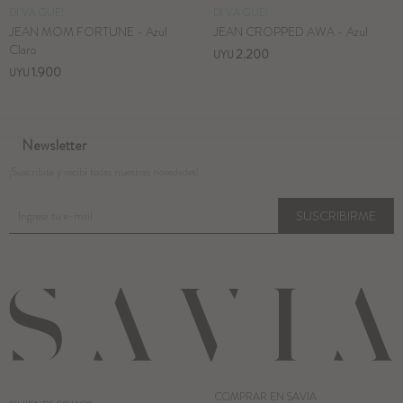
DI VA GUE!
DI VA GUE!
JEAN MOM FORTUNE - Azul
JEAN CROPPED AWA - Azul
Claro
2.200
UYU
1.900
UYU
Newsletter
¡Suscribite y recibí todas nuestras novedades!
SUSCRIBIRME
COMPRAR EN SAVIA