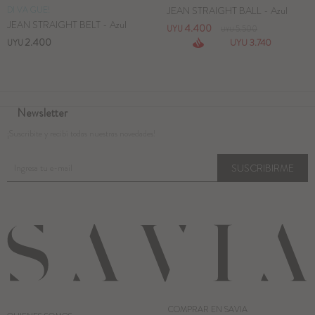
DI VA GUE!
JEAN STRAIGHT BALL - Azul
JEAN STRAIGHT BELT - Azul
4.400
UYU
5.500
UYU
2.400
3.740
UYU
UYU
Newsletter
¡Suscribite y recibí todas nuestras novedades!
SUSCRIBIRME
COMPRAR EN SAVIA